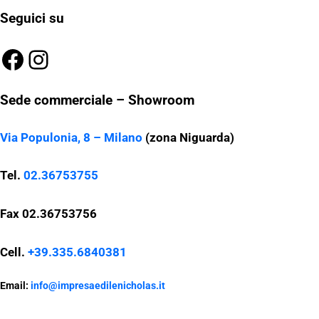
Seguici su
Facebook
Instagram
Sede commerciale – Showroom
Via Populonia, 8 – Milano
(zona Niguarda)
Tel.
02.36753755
Fax 02.36753756
Cell.
+39.335.6840381
Email:
info@impresaedilenicholas.it