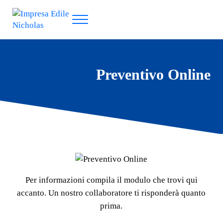
Passa al contenuto principale
Skip to header right navigation
Skip to site footer
Menu
Impresa Edile Nicholas
Preventivo Online
Per informazioni compila il modulo che trovi qui
accanto. Un nostro collaboratore ti risponderà quanto
prima.