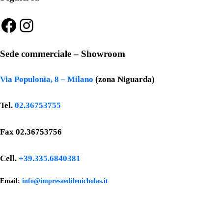
Facebook
Instagram
Sede commerciale – Showroom
Via Populonia, 8 – Milano
(zona Niguarda)
Tel.
02.36753755
Fax 02.36753756
Cell.
+39.335.6840381
Email:
info@impresaedilenicholas.it