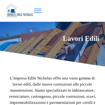
Passa al contenuto principale
Skip to header right navigation
Skip to site footer
Menu
Impresa Edile Nicholas
Lavori Edili
L’Impresa Edile Nicholas offre una vasta gamma di
lavori edili, dalle nuove costruzioni alle piccole
manutenzioni. Siamo specializzati in imbiancature,
verniciature, cartongesso, piccole costruzioni, scavi,
impermeabilizzazioni e pavimentazioni per cortili e