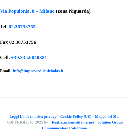
Via Populonia, 8 – Milano
(zona Niguarda)
Tel.
02.36753755
Fax 02.36753756
Cell.
+39.335.6840381
Email:
info@impresaedilenicholas.it
Leggi L’informativa privacy
–
Cookie Policy (UE)
–
Mappa del Sito
COPYRIGHT [c] 2025 by –
Realizzazione siti internet
–
Solution Group
Communication
|
Siti Roma